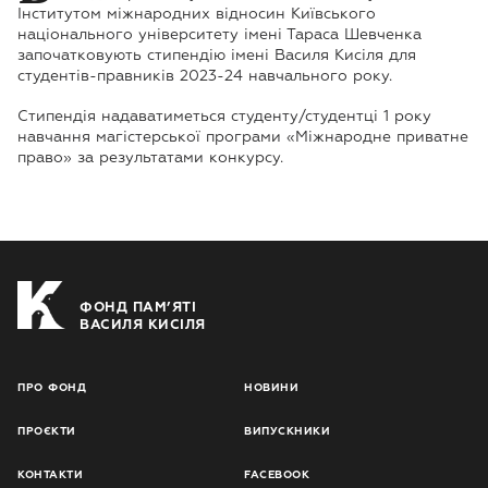
Інститутом міжнародних відносин Київського
національного університету імені Тараса Шевченка
започатковують стипендію імені Василя Кисіля для
студентів-правників 2023-24 навчального року.
Стипендія надаватиметься студенту/студентці 1 року
навчання магістерської програми «Міжнародне приватне
право» за результатами конкурсу.
ФОНД ПАМ’ЯТІ
ВАСИЛЯ КИСІЛЯ
ПРО ФОНД
НОВИНИ
ПРОЄКТИ
ВИПУСКНИКИ
КОНТАКТИ
FACEBOOK